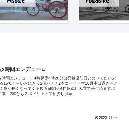
波2時間エンデューロ
2時間エンデューロ4時起床4時20分出発気温前日と比べてだいぶ
る15℃くらいおにぎり2個バナナ2本コーヒー大10月半ば過ぎると
ぶ夜が長くなってくる現着5時10分自転車組み立て受付済ますボ
2本 2本ともスポドリ上下半袖少し肌寒...
2023.11.06