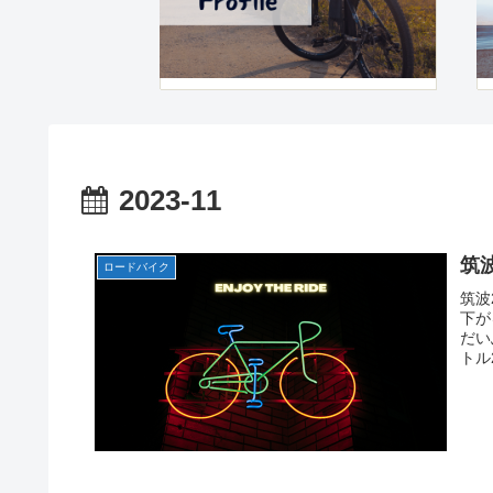
2023-11
筑
ロードバイク
筑波
下が
だい
トル