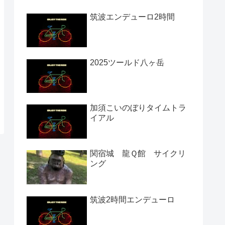
筑波エンデューロ2時間
2025ツールド八ヶ岳
加須こいのぼりタイムトラ
イアル
関宿城 龍Ｑ館 サイクリ
ング
筑波2時間エンデューロ