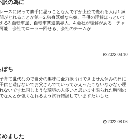
い訳の為に
レースに限って勝手に思うことなんですが上位で走れる人は1.練
間がとれることが第一2.独身既婚なら嫁、子供の理解ほっといて
える3.自転車屋、自転車関連業界人、4.会社が理解がある チャ
可能 会社でローラー回せる、会社のチームが...
2022.08.10
ちぼち
子育て世代なので自分の趣味に全力振りはできません休みの日に
子供と遊ばないでお父さんでていってかえったこないなかなか理
れないですね同じような環境の人多いと思います限られた時間の
でなんとか強くなれるよう試行錯誤していますたいした...
2022.08.06
じめました