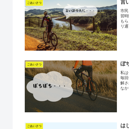
言
ごあいさつ
市民
習時
もら
リ通
ぼ
ごあいさつ
私は
毎回
解さ
なか
は
ごあいさつ