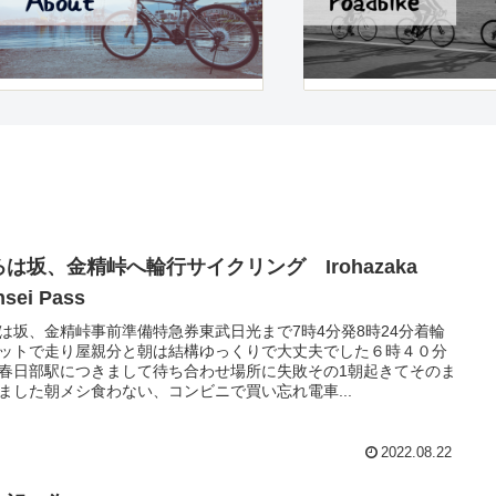
ろは坂、金精峠へ輪行サイクリング Irohazaka
sei Pass
は坂、金精峠事前準備特急券東武日光まで7時4分発8時24分着輪
ットで走り屋親分と朝は結構ゆっくりで大丈夫でした６時４０分
春日部駅につきまして待ち合わせ場所に失敗その1朝起きてそのま
ました朝メシ食わない、コンビニで買い忘れ電車...
2022.08.22