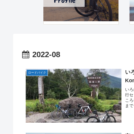
2022-08
い
ロードバイク
Kon
いろ
行セ
ころ
まで