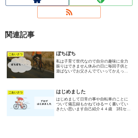
関連記事
ぼちぼち
ごあいさつ
私は子育て世代なので自分の趣味に全力
振りはできません休みの日に毎回子供と
遊ばないでお父さんでていってかえった
こないなかなか理解されないですね同じ
ような環境の人多いと思います限られた
時間のなかでなんとか強くなれるよう試
行錯誤していますたいした...
はじめました
ごあいさつ
はじめまして日常の事や自転車のことに
ついて備忘録もかねてゆるーく書いてい
きたい思います自己紹介４４歳 181セン
チ 82キロ ＦＴＰ２７２スーパーマー
ケット勤務肉体労働ですね 1日あたり１
２キロほど歩いてますロードバイク歴８
年練習時間は週7...